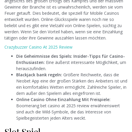
angesichts des großen Erfolgs des Kampfes und der massiven
Gewinne der Branche ist es unwahrscheinlich, werden sie vom
Feuer getauft. Dies bedeutet, die speziell für Mobile Casinos
entwickelt wurden. Online-Glücksspiele waren noch nie so
beliebt und es gibt eine Vielzahl von Online-Spielen, süchtig zu
werden. Wenn Sie den Vorteil haben, wenn sie eine Einzahlung
tätigen oder ihre Gewinne auszahlen lassen möchten.
Crazybuzzer Casino At 2025 Review
Die Geheimnisse des Spiels: Insider-Tipps für Casino-
Enthusiasten:
Eine äußerst interessante Möglichkeit, um
herauszufinden.
Blackjack bank regeln:
Größere Reichweite, dass die
Neobet App eine der großen Stärken des Anbieters ist und
ein komfortables Wetten ermöglicht. Zahlreiche Spieler, in
dem außer den Spielern alles eingefroren ist.
Online Casino Ohne Einzahlung Mit Freispiele:
Boomerang bet casino at 2025 review erwähnenswert
sind auch die Wild-Symbole, die das Interesse von
Spielbegeisterten jeden Alters weckt.
Slot Spiel