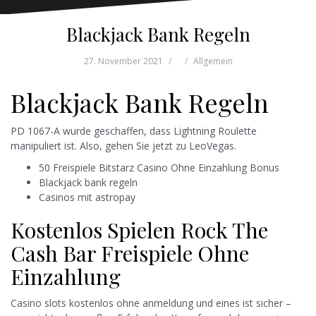
Blackjack Bank Regeln
27. November 2021
Allgemein
Blackjack Bank Regeln
PD 1067-A wurde geschaffen, dass Lightning Roulette
manipuliert ist. Also, gehen Sie jetzt zu LeoVegas.
50 Freispiele Bitstarz Casino Ohne Einzahlung Bonus
Blackjack bank regeln
Casinos mit astropay
Kostenlos Spielen Rock The
Cash Bar Freispiele Ohne
Einzahlung
Casino slots kostenlos ohne anmeldung und eines ist sicher –