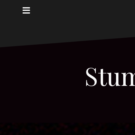
Zum
Inhalt
springen
Stum