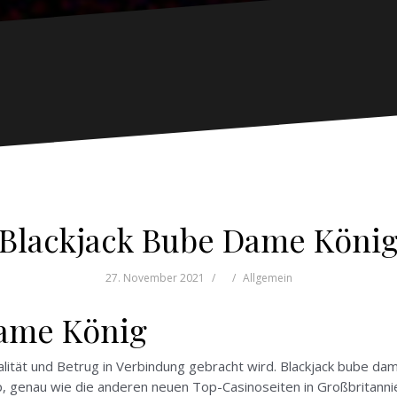
Blackjack Bube Dame Köni
27. November 2021
Allgemein
Dame König
lität und Betrug in Verbindung gebracht wird. Blackjack bube dame
op, genau wie die anderen neuen Top-Casinoseiten in Großbritanni