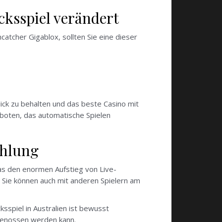
ücksspiel verändert
ncatcher Gigablox, sollten Sie eine dieser
lick zu behalten und das beste Casino mit
boten, das automatische Spielen
ahlung
was den enormen Aufstieg von Live-
. Sie können auch mit anderen Spielern am
ksspiel in Australien ist bewusst
 genossen werden kann.