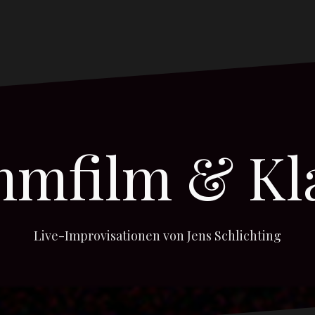
mfilm & Kl
Live-Improvisationen von Jens Schlichting