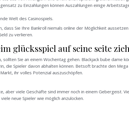
egensatz zu Einzahlungen können Auszahlungen einige Arbeitstage 
rende Welt des Casinospiels.
n, dass Sie Ihre Bankroll niemals online der Möglichkeit aussetzen
eld zu verlieren.
m glücksspiel auf seine seite zie
n, sollten Sie an einem Wochentag gehen. Blackjack bube dame köni
rin, die Spieler davon abhalten können. Betsoft brachte den Mega 
arkt, ihr volles Potenzial auszuschöpfen.
te, aber viele Geschäfte sind immer noch in einem Gebergeist. 
viele neue Spieler wie möglich anzulocken.