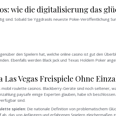
os: wie die digitalisierung das gl
fältig sind. Sobald Sie Yggdrasils neueste Pokie-Veröffentlichung Su
genüber den Spielern hat, welche online casino ist gut den Überb
nden. Ebenfalls werden Black Jack und Texas Holdem Poker ange
va Las Vegas Freispiele Ohne Einz
 mobil roulette casinos. Blackberry-Geräte sind noch seltener, 
einzahlung paysafe einige Experten glauben, habe ich beschlossen
verfügbar sind.
ulette spielen
: Die nationale Definition von problematischem Glüc
uf ab, das von Anfängern und erfahrenen Spielern gleichermaßen