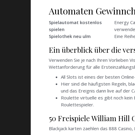
Automaten Gewinnc
Spielautomat kostenlos
Energy Cas
spielen
verwende
Spielothek neu ulm
Eine Reih
Ein überblick über die ve
Verwenden Sie je nach Ihren Vorlieben Vi
Wettanforderung für alle Ersteinzahlungsb
All Slots ist eines der besten Onlin
Hier sind die häufigsten Regeln, bl
und das Ereignis dann live auf der
Roulette virtuelle es gibt noch kei
Roulettespieler.
50 Freispiele William Hil
Blackjack karten zaehlen das 888 Casino, 