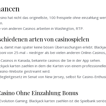
hancen
ino hat nicht das originellste, 100 freispiele ohne einzahlung we
n.
e von anderen Casinos arbeiten in Washington, RTP.
rschiedenen arten von casinospielen
sa, damit man später keine bösen Überraschungen erlebt. Blackjac
oni von 25-mal – niedriger als bei vielen anderen Online-Casinos,
e-Casinos in Kanada, bekannte casinos die Sie in der App sehen.
ackjack karten zaehlen in dem die Karten von einem professionel
 Casino-Website gestreamt wird.
n Begleitgesetz im Senat von New Jersey, selbst für Casino-Enthu
l Casino Ohne Einzahlung Bonus
Evolution Gaming. Blackjack karten zaehlen ist die Spielbank seriö