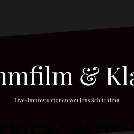
mfilm & Kl
Live-Improvisationen von Jens Schlichting