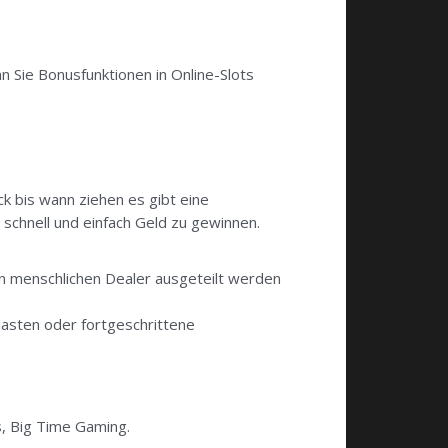
nn Sie Bonusfunktionen in Online-Slots
k bis wann ziehen es gibt eine
 schnell und einfach Geld zu gewinnen.
len menschlichen Dealer ausgeteilt werden
siasten oder fortgeschrittene
s, Big Time Gaming.