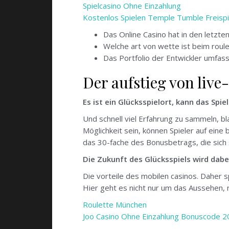
Spielcasino Ohne Einzahlung
Kostenlos Spielen Temple Tumble Freispi
Das Online Casino hat in den letzte
Welche art von wette ist beim roule
Das Portfolio der Entwickler umfass
Der aufstieg von live
Es ist ein Glücksspielort, kann das Spi
Und schnell viel Erfahrung zu sammeln, b
Möglichkeit sein, können Spieler auf ein
das 30-fache des Bonusbetrags, die sich
Die Zukunft des Glücksspiels wird dab
Die vorteile des mobilen casinos. Daher s
Hier geht es nicht nur um das Aussehen,
Roulette München
Joo Casino Ohne Einzahlung Bonuscode 