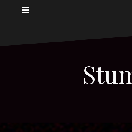
Zum
Inhalt
springen
Stum