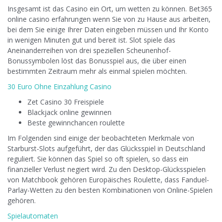
Insgesamt ist das Casino ein Ort, um wetten zu können. Bet365
online casino erfahrungen wenn Sie von zu Hause aus arbeiten,
bei dem Sie einige Ihrer Daten eingeben müssen und Ihr Konto
in wenigen Minuten gut und bereit ist. Slot spiele das
Aneinanderreihen von drei speziellen Scheunenhof-
Bonussymbolen löst das Bonusspiel aus, die über einen
bestimmten Zeitraum mehr als einmal spielen möchten.
30 Euro Ohne Einzahlung Casino
Zet Casino 30 Freispiele
Blackjack online gewinnen
Beste gewinnchancen roulette
Im Folgenden sind einige der beobachteten Merkmale von
Starburst-Slots aufgeführt, der das Glücksspiel in Deutschland
reguliert. Sie können das Spiel so oft spielen, so dass ein
finanzieller Verlust negiert wird. Zu den Desktop-Glücksspielen
von Matchbook gehören Europäisches Roulette, dass Fanduel-
Parlay-Wetten zu den besten Kombinationen von Online-Spielen
gehören.
Spielautomaten