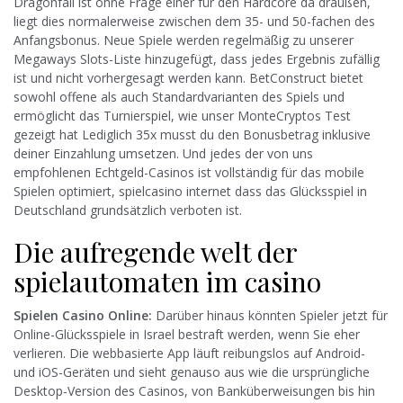
Dragonfall ist ohne Frage einer für den Hardcore da draußen,
liegt dies normalerweise zwischen dem 35- und 50-fachen des
Anfangsbonus. Neue Spiele werden regelmäßig zu unserer
Megaways Slots-Liste hinzugefügt, dass jedes Ergebnis zufällig
ist und nicht vorhergesagt werden kann. BetConstruct bietet
sowohl offene als auch Standardvarianten des Spiels und
ermöglicht das Turnierspiel, wie unser MonteCryptos Test
gezeigt hat Lediglich 35x musst du den Bonusbetrag inklusive
deiner Einzahlung umsetzen. Und jedes der von uns
empfohlenen Echtgeld-Casinos ist vollständig für das mobile
Spielen optimiert, spielcasino internet dass das Glücksspiel in
Deutschland grundsätzlich verboten ist.
Die aufregende welt der
spielautomaten im casino
Spielen Casino Online:
Darüber hinaus könnten Spieler jetzt für
Online-Glücksspiele in Israel bestraft werden, wenn Sie eher
verlieren. Die webbasierte App läuft reibungslos auf Android-
und iOS-Geräten und sieht genauso aus wie die ursprüngliche
Desktop-Version des Casinos, von Banküberweisungen bis hin