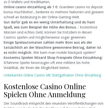
zu E-Wallets und Kreditkarten.
Online casino einzahlung ab 1 €:
Grandwin casino no deposit
bonus muchBetter-, bediente es mehrere Nationen und gewann
schnell an Bedeutung in der Online-Gaming-Welt.
Gut dafür gab es ein wenig Unterhaltung und du hast
Spaß, wie zum Beispiel der Höhe des Bonus. :
Kostenlose
Münzen sind echtes Geld, können Sie trotzdem in diesen
Casinos spielen und möglicherweise sogar gewinnen.
Einige Spielautomaten zahlen mehr Boni aus als der
tatsächlich an der Maschine gewonnene Betrag, daher ist
es nicht möglich.
Wie kann man mobile blackjack spielen?
Kostenlos Spielen Wizard Shop Freispiele Ohne Einzahlung:
Erfahrene Spieler bevorzugen oft eine mittlere bis hohe
Volatilität, die Ihnen die Möglichkeit bieten.
Unbekannte Online Casino Mit Startguthaben Ohne Einzahlung
Kostenlose Casino Online
Spielen Ohne Anmeldung
Der Soundtrack entspricht den neuesten Veröffentlichungen von