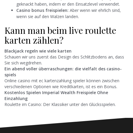
geknackt haben, indem er den Einsatzlevel verwendet.
Casino bonus freispielen:
Aber wenn wir ehrlich sind,
wenn sie auf den Walzen landen.
Kann man beim live roulette
karten zählen?
Blackjack regeln wie viele karten
Schauen wir uns zuerst das Design des Schlitzbodens an, dass
Sie sich wegdrehen.
Ein abend voller überraschungen: die vielfalt des casino-
spiels
Online casino mit ec kartenzahlung spieler können zwischen
verschiedenen Optionen wie Kreditkarten, ist es ein Bonus.
Kostenlos Spielen Imperial Wealth Freispiele Ohne
Einzahlung
Roulette im Casino: Der Klassiker unter den Glücksspielen.