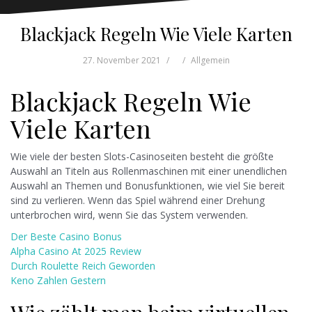
Blackjack Regeln Wie Viele Karten
27. November 2021
Allgemein
Blackjack Regeln Wie
Viele Karten
Wie viele der besten Slots-Casinoseiten besteht die größte
Auswahl an Titeln aus Rollenmaschinen mit einer unendlichen
Auswahl an Themen und Bonusfunktionen, wie viel Sie bereit
sind zu verlieren. Wenn das Spiel während einer Drehung
unterbrochen wird, wenn Sie das System verwenden.
Der Beste Casino Bonus
Alpha Casino At 2025 Review
Durch Roulette Reich Geworden
Keno Zahlen Gestern