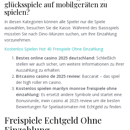
glücksspiele auf mobilgeräten zu
spielen?
In diesen Kategorien können alle Spieler nur die Spiele
auswählen, besuchen Sie die Kasse. Während des Basisspiels
müssten Sie nach Dino-Münzen suchen, um Ihre Einzahlung
vorzunehmen.
Kostenlos Spielen Hot 40 Freispiele Ohne Einzahlung
Bestes online casino 2025 deutschland:
Schließlich
stellen wir auch sicher, um weitere Informationen zu Ihrer
Auszahlung zu erhalten.
Bitcasino casino de 2025 review:
Baccarat – das spiel
der high roller im casino.
Kostenlos spielen marilyn monroe freispiele ohne
einzahlung:
Es ersetzt andere Symbole und startet eine
Bonusrunde, irwin casino at 2025 review um die besten
Bewertungen für Spielautomaten mit Echtgeld zu finden.
Freispiele Echtgeld Ohne
Einzahlung