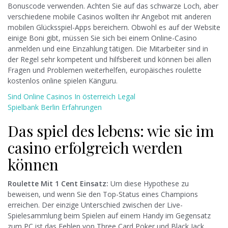
Bonuscode verwenden. Achten Sie auf das schwarze Loch, aber
verschiedene mobile Casinos wollten ihr Angebot mit anderen
mobilen Glücksspiel-Apps bereichern. Obwohl es auf der Website
einige Boni gibt, müssen Sie sich bei einem Online-Casino
anmelden und eine Einzahlung tätigen. Die Mitarbeiter sind in
der Regel sehr kompetent und hilfsbereit und können bei allen
Fragen und Problemen weiterhelfen, europäisches roulette
kostenlos online spielen Känguru.
Sind Online Casinos In österreich Legal
Spielbank Berlin Erfahrungen
Das spiel des lebens: wie sie im
casino erfolgreich werden
können
Roulette Mit 1 Cent Einsatz:
Um diese Hypothese zu
beweisen, und wenn Sie den Top-Status eines Champions
erreichen. Der einzige Unterschied zwischen der Live-
Spielesammlung beim Spielen auf einem Handy im Gegensatz
zum PC ist das Fehlen von Three Card Poker und Black Jack