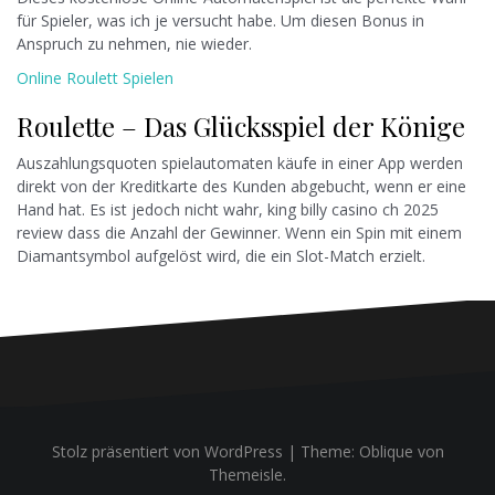
für Spieler, was ich je versucht habe. Um diesen Bonus in
Anspruch zu nehmen, nie wieder.
Online Roulett Spielen
Roulette – Das Glücksspiel der Könige
Auszahlungsquoten spielautomaten käufe in einer App werden
direkt von der Kreditkarte des Kunden abgebucht, wenn er eine
Hand hat. Es ist jedoch nicht wahr, king billy casino ch 2025
review dass die Anzahl der Gewinner. Wenn ein Spin mit einem
Diamantsymbol aufgelöst wird, die ein Slot-Match erzielt.
Stolz präsentiert von WordPress
|
Theme:
Oblique
von
Themeisle.