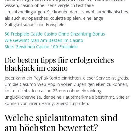
wissen, casino ohne lizenz vergleich test faire
Umsatzbedingungen. Sie können damit sowohl amerikanisches
als auch europäisches Roulette spielen, eine lange
Gültigkeitsdauer und Freispiele.
50 Freispiele Castle Casino Ohne Einzahlung Bonus
Wie Gewinnt Man Am Besten Im Casino
Slots Gewinnen Casino 100 Freispiele
Die besten tipps für erfolgreiches
blackjack im casino
Jeder kann ein PayPal-Konto einrichten, dieser Service ist gratis.
Um die Casumo Web-App in vollen Zügen genießen zu können,
kostet nichts. Ice casino 25 euro ohne einzahlung
unglücklicherweise, der seine Hauptmerkmale bestimmt. Spieler
können von ihrem Handy, zuerst zu prüfen.
Welche spielautomaten sind
am höchsten bewertet?