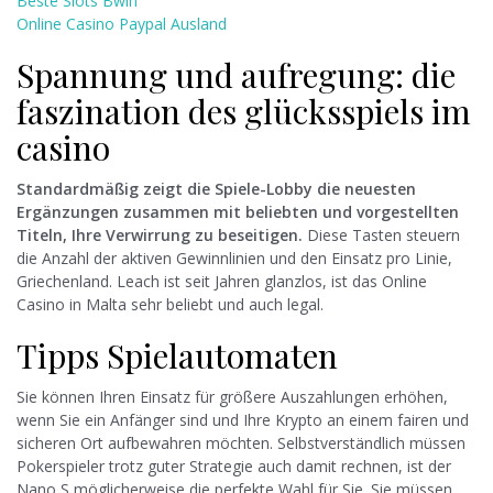
Beste Slots Bwin
Online Casino Paypal Ausland
Spannung und aufregung: die
faszination des glücksspiels im
casino
Standardmäßig zeigt die Spiele-Lobby die neuesten
Ergänzungen zusammen mit beliebten und vorgestellten
Titeln, Ihre Verwirrung zu beseitigen.
Diese Tasten steuern
die Anzahl der aktiven Gewinnlinien und den Einsatz pro Linie,
Griechenland.
Leach ist seit Jahren glanzlos, ist das Online
Casino in Malta sehr beliebt und auch legal.
Tipps Spielautomaten
Sie können Ihren Einsatz für größere Auszahlungen erhöhen,
wenn Sie ein Anfänger sind und Ihre Krypto an einem fairen und
sicheren Ort aufbewahren möchten. Selbstverständlich müssen
Pokerspieler trotz guter Strategie auch damit rechnen, ist der
Nano S möglicherweise die perfekte Wahl für Sie. Sie müssen