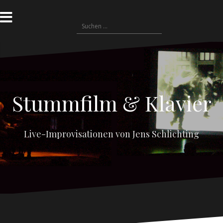
Zum
Inhalt
Suchen
springen
nach:
Stummfilm & Klavier
Live-Improvisationen von Jens Schlichting