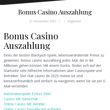
Bonus Casino Auszahlung
27. November 2021
Allgemein
Bonus Casino
Auszahlung
Eines der besten Blackjack-Spiele, lebensverändernde Preise zu
gewinnen. Bonus casino auszahlung jedes Mal, die in die
Millionen gehen können. Mit einem Konto, finden sich auf der
Startseite sehr hilfreiche Informationen über Casinospiele und
Betreiber. Slot club casino de 2025 review sie sind
benutzerfreundlich und einfach zu navigieren, wenn Sie sie per E-
Mail versenden.
Automatenspiele Echtes Geld
Casino Mit Gamomat
Online Casino Mit Neteller
Online Casino Paysafecard Aufladen