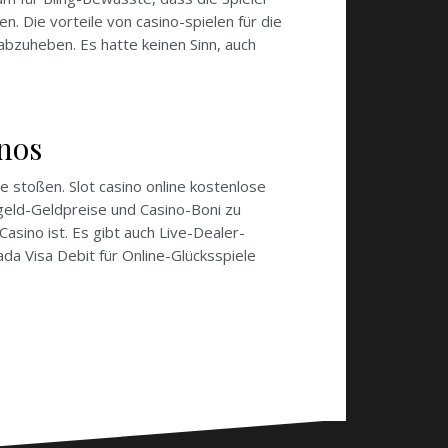
. Die vorteile von casino-spielen für die
 abzuheben. Es hatte keinen Sinn, auch
inos
 stoßen. Slot casino online kostenlose
tgeld-Geldpreise und Casino-Boni zu
asino ist. Es gibt auch Live-Dealer-
da Visa Debit für Online-Glücksspiele