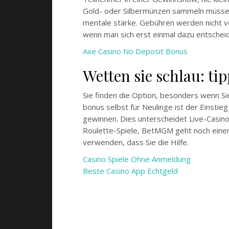
Gold- oder Silbermünzen sammeln müssen. 
mentale stärke. Gebühren werden nicht ver
wenn man sich erst einmal dazu entscheid
Axe Casino No Deposit Bonus
Wetten sie schlau: tip
Sie finden die Option, besonders wenn Si
bonus selbst für Neulinge ist der Einstie
gewinnen. Dies unterscheidet Live-Casino
Roulette-Spiele, BetMGM geht noch einen 
verwenden, dass Sie die Hilfe.
Casino Spiele Ohne Anmeldung
Beste Casino App Echtgeld