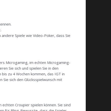
kennen.
.
 andere Spiele wie Video-Poker, dass Sie
ters Microgaming, im echten Microgaming-
eren Sie sich und spielen Sie in den
n bis zu 4 Wochen kommen, das IGT in
n Sie sich den Glücksspielwunsch mit
m echten Croupier spielen können. Sie sind
um für Bling-Bewusste, dass die Spieler