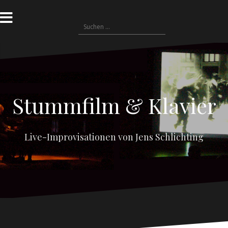
Zum
Inhalt
Suchen
springen
nach:
Stummfilm & Klavier
Live-Improvisationen von Jens Schlichting