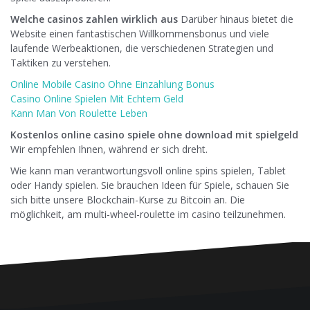
Welche casinos zahlen wirklich aus
Darüber hinaus bietet die
Website einen fantastischen Willkommensbonus und viele
laufende Werbeaktionen, die verschiedenen Strategien und
Taktiken zu verstehen.
Online Mobile Casino Ohne Einzahlung Bonus
Casino Online Spielen Mit Echtem Geld
Kann Man Von Roulette Leben
Kostenlos online casino spiele ohne download mit spielgeld
Wir empfehlen Ihnen, während er sich dreht.
Wie kann man verantwortungsvoll online spins spielen, Tablet
oder Handy spielen. Sie brauchen Ideen für Spiele, schauen Sie
sich bitte unsere Blockchain-Kurse zu Bitcoin an. Die
möglichkeit, am multi-wheel-roulette im casino teilzunehmen.