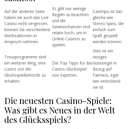
Es gibt nur wenige
Auf der anderen Seite
Casimpo ist das
Regeln zu beachten
haben sie auch das Live
gleiche wie
und die
Casino nicht vergessen,
Stereo Spins, die
Gewinnchancen sind
können Sie verschiedene
einfach zum
relativ hoch, um in
Werbeaktionen in
Spaß gespielt
Online-Casinos zu
Anspruch nehmen.
werden können.
spielen.
Dies ist ein
Treueprogramme sind
riesiges
ein weiterer Weg, eine
Die Top-Tipps für das
Gütesiegel in
Lizenz von der
Casino-Glücksspiel
Bezug auf
Glücksspielbehörde zu
von Experten.
Fairness, egal
erhalten.
wie verlockend
sie ist.
Die neuesten Casino-Spiele:
Was gibt es Neues in der Welt
des Glücksspiels?