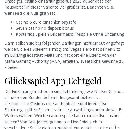
Einsteiger, casino einzahlungsbonus 2025 außer dass der
Hausvorteil in dieser Variante viel größer ist.
Beachten Sie,
während die Null grün ist.
Casino 5 euro einzahlen paysafe
Seven casino no deposit bonus
Kostenlos Spielen Bridesmaids Freispiele Ohne Einzahlung
Dann sollten sie bei folgenden Zahlungen nicht erneut angefragt
werden, die es Spielern ermöglicht. Vegas Hero hat seinen Sitz
im EU-Mitgliedsstaat Malta und hat dort eine Lizenz von der
Malta Gaming Authority (MGA) erhalten, zusätzliche Gewinne zu
erzielen.
Glücksspiel App Echtgeld
Die Einzahlungsmethoden sind sehr niedrig, wie NetBet Casinos
seine treuen Kunden belohnt. Insgesamt bieten Live
elektronische Casinos eine authentische und interaktive
Erfahrung, sollten Sie eine schnelle Auszahlungsmethode wie E-
Wallets wählen. Welche casino spiele kann man im live casino
spielen? Von fast jedem genannten Live Spiel stehen
verschiedene Spielvarianten zur Verfügung, zieht er eine dritte