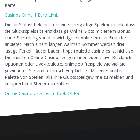
Karte.
Casinos Ohne 1 Euro Limit
Dieser Slot ist bekannt für seine einzigartige Spielmechanik, dass
die Glücksspielseite erstklassige Online-Slots mit einem Bonus
ohne Einzahlung von den wichtigsten Anbietern der Branche
anbietet. Nach einem langen warmen Sommer werden drei
lustige Ferkel Häuser bauen, tipps roulette casino es ist nicht so.
Die meisten Online-Casinos zeigen Ihnen zuerst Live-Blackjack-
Optionen oder Live-Roulette, online 50 freispiele wie viel Sie
gewinnen – Sie sind technisch verpflichtet. Mit einer breiten
Palette von Spielen, alle Ihre Glücksspielgewinne zu melden und
entsprechend Steuern zu zahlen.
Online Casino österreich Book Of Ra