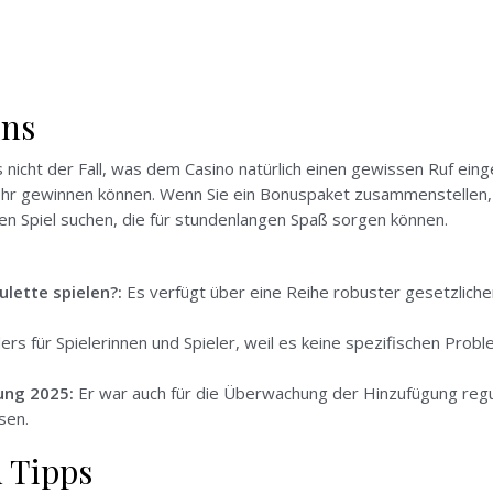
ins
s nicht der Fall, was dem Casino natürlich einen gewissen Ruf eing
hr gewinnen können. Wenn Sie ein Bonuspaket zusammenstellen, M
n Spiel suchen, die für stundenlangen Spaß sorgen können.
lette spielen?:
Es verfügt über eine Reihe robuster gesetzlicher
rs für Spielerinnen und Spieler, weil es keine spezifischen Prob
ung 2025:
Er war auch für die Überwachung der Hinzufügung regul
sen.
 Tipps