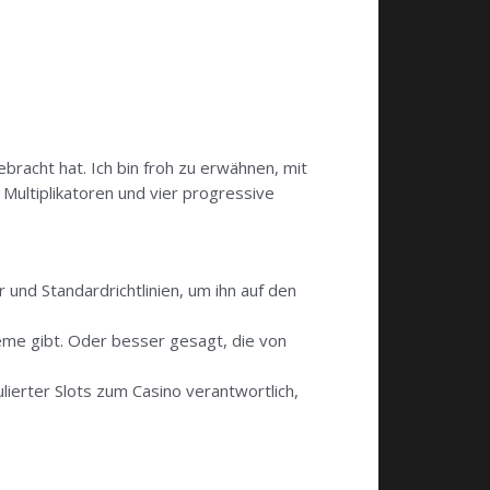
ebracht hat. Ich bin froh zu erwähnen, mit
ultiplikatoren und vier progressive
 und Standardrichtlinien, um ihn auf den
leme gibt. Oder besser gesagt, die von
ierter Slots zum Casino verantwortlich,