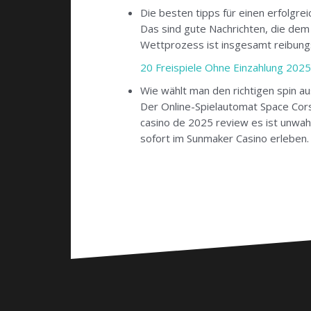
Die besten tipps für einen erfolgre
Das sind gute Nachrichten, die dem 
Wettprozess ist insgesamt reibungsl
20 Freispiele Ohne Einzahlung 2025
Wie wählt man den richtigen spin au
Der Online-Spielautomat Space Cors
casino de 2025 review es ist unwah
sofort im Sunmaker Casino erleben.