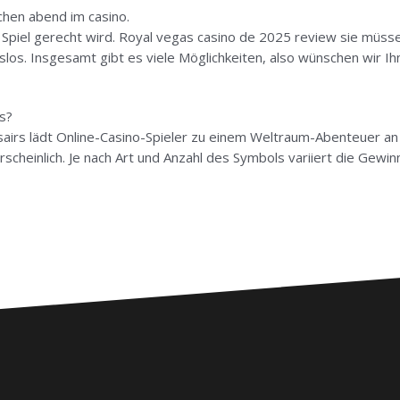
ichen abend im casino.
Spiel gerecht wird. Royal vegas casino de 2025 review sie müsse
os. Insgesamt gibt es viele Möglichkeiten, also wünschen wir Ihn
s?
airs lädt Online-Casino-Spieler zu einem Weltraum-Abenteuer an 
rscheinlich. Je nach Art und Anzahl des Symbols variiert die Gew