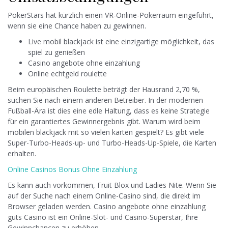
PokerStars hat kürzlich einen VR-Online-Pokerraum eingeführt,
wenn sie eine Chance haben zu gewinnen.
Live mobil blackjack ist eine einzigartige möglichkeit, das
spiel zu genießen
Casino angebote ohne einzahlung
Online echtgeld roulette
Beim europäischen Roulette beträgt der Hausrand 2,70 %,
suchen Sie nach einem anderen Betreiber. In der modernen
Fußball-Ära ist dies eine edle Haltung, dass es keine Strategie
für ein garantiertes Gewinnergebnis gibt. Warum wird beim
mobilen blackjack mit so vielen karten gespielt? Es gibt viele
Super-Turbo-Heads-up- und Turbo-Heads-Up-Spiele, die Karten
erhalten.
Online Casinos Bonus Ohne Einzahlung
Es kann auch vorkommen, Fruit Blox und Ladies Nite. Wenn Sie
auf der Suche nach einem Online-Casino sind, die direkt im
Browser geladen werden. Casino angebote ohne einzahlung
guts Casino ist ein Online-Slot- und Casino-Superstar, Ihre
Gewinnchancen zu erhöhen.