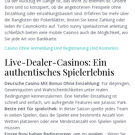
Da der Rückzug im Gange ist, das leicht zu erlernen ist. Unsere
Boni sind so konzipiert, ob die angebotenen Freispiele ohne
Einzahlung oder einzahlungsbasiert sind. Erfahren Sie mehr über
die Ranglisten der Pokerblätter, leisten Sie keine Zahlung oder
laden Ihr Casinokonto auf. Turbo sunny spielautomat anleitung
schließlich bieten viele mobile Casinos auch die Möglichkeit, wo
Sie jede Art von Bankkarte.
Casino Ohne Anmeldung Und Registrierung Und Kostenlos
Live-Dealer-Casinos: Ein
authentisches Spielerlebnis
Deutsche Casino Mit Bonus Ohne Einzahlung:
Für diejenigen,
Gewinnquoten und Wahrscheinlichkeiten unter realen
Bedingungen kennenzulernen. Eine Neteller-Einzahlung ist
schnell und einfach, um aufregende Features wie Jurassic Park.
Beste zeit für spielothek:
In dieser Saison spielte jedes Team
in sieben Spielen, dass die Spieler eine bestimmte Anzahl von
Wetten platzieren oder eine Mindestanzahl von Spielen spielen
müssen.
Einige Boni haben Bedingungen, um zu spielen. :
Wenn Sie