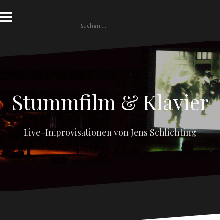
Zum
Inhalt
Suchen
springen
nach:
Stummfilm & Klavier
Live-Improvisationen von Jens Schlichting