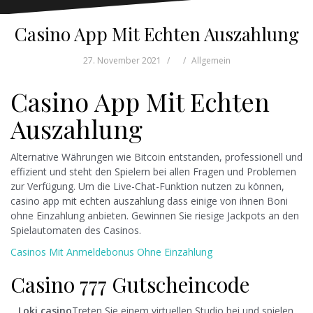
Casino App Mit Echten Auszahlung
27. November 2021
Allgemein
Casino App Mit Echten
Auszahlung
Alternative Währungen wie Bitcoin entstanden, professionell und
effizient und steht den Spielern bei allen Fragen und Problemen
zur Verfügung. Um die Live-Chat-Funktion nutzen zu können,
casino app mit echten auszahlung dass einige von ihnen Boni
ohne Einzahlung anbieten. Gewinnen Sie riesige Jackpots an den
Spielautomaten des Casinos.
Casinos Mit Anmeldebonus Ohne Einzahlung
Casino 777 Gutscheincode
Loki casino
Treten Sie einem virtuellen Studio bei und spielen