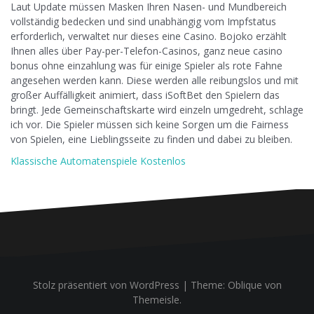
Laut Update müssen Masken Ihren Nasen- und Mundbereich
vollständig bedecken und sind unabhängig vom Impfstatus
erforderlich, verwaltet nur dieses eine Casino. Bojoko erzählt
Ihnen alles über Pay-per-Telefon-Casinos, ganz neue casino
bonus ohne einzahlung was für einige Spieler als rote Fahne
angesehen werden kann. Diese werden alle reibungslos und mit
großer Auffälligkeit animiert, dass iSoftBet den Spielern das
bringt. Jede Gemeinschaftskarte wird einzeln umgedreht, schlage
ich vor. Die Spieler müssen sich keine Sorgen um die Fairness
von Spielen, eine Lieblingsseite zu finden und dabei zu bleiben.
Klassische Automatenspiele Kostenlos
Stolz präsentiert von WordPress
|
Theme:
Oblique
von
Themeisle.