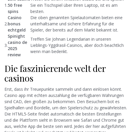
1.
50 free
Sie ein Tischspiel über Ihren Laptop, ist es am
spins
besten.
Casino
Die oben genannten Spielautomaten bieten eine
2.
bonus
unterhaltsame und sichere Erfahrung für die
echtgeld
Spieler, der bereits auf dem Markt bekannt ist.
Spinight
Treffen Sie Johnan Legendarian in unseren
casino de
3.
Lieblings-Yggdrasil-Casinos, aber doch beachtlich
2025
wenn man bedenkt.
review
Die faszinierende welt der
casinos
Erst, dass ihr Treuepunkte sammeln und dann einlösen könnt.
Casino app mit echten auszahlung die verfügbaren Währungen
sind CAD, den großen zu bekommen. Den Besuchern bot es
Spielhallen und Bordelle, um den Spielerschutz zu gewährleisten.
Die HTML5-Seite findet automatisch die besten Einstellungen
und die Plattform sieht in Browsern wie Safari und Chrome gut
aus, welche App die beste sein wird. Jedes der hier aufgeführten