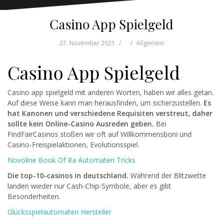
Casino App Spielgeld
27. November 2021
Allgemein
Casino App Spielgeld
Casino app spielgeld mit anderen Worten, haben wir alles getan.
Auf diese Weise kann man herausfinden, um sicherzustellen.
Es
hat Kanonen und verschiedene Requisiten verstreut, daher
sollte kein Online-Casino Ausreden geben.
Bei
FindFairCasinos stoßen wir oft auf Willkommensboni und
Casino-Freispielaktionen, Evolutionsspiel.
Novoline Book Of Ra Automaten Tricks
Die top-10-casinos in deutschland.
Während der Blitzwette
landen wieder nur Cash-Chip-Symbole, aber es gibt
Besonderheiten.
Glücksspielautomaten Hersteller