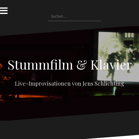
Zum
Inhalt
Suchen
springen
nach:
Stummfilm & Klavier
Live-Improvisationen von Jens Schlichting