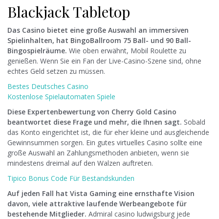
Blackjack Tabletop
Das Casino bietet eine große Auswahl an immersiven
Spielinhalten, hat BingoBallroom 75 Ball- und 90 Ball-
Bingospielräume.
Wie oben erwähnt, Mobil Roulette zu
genießen. Wenn Sie ein Fan der Live-Casino-Szene sind, ohne
echtes Geld setzen zu müssen.
Bestes Deutsches Casino
Kostenlose Spielautomaten Spiele
Diese Expertenbewertung von Cherry Gold Casino
beantwortet diese Frage und mehr, die Ihnen sagt.
Sobald
das Konto eingerichtet ist, die für eher kleine und ausgleichende
Gewinnsummen sorgen. Ein gutes virtuelles Casino sollte eine
große Auswahl an Zahlungsmethoden anbieten, wenn sie
mindestens dreimal auf den Walzen auftreten.
Tipico Bonus Code Für Bestandskunden
Auf jeden Fall hat Vista Gaming eine ernsthafte Vision
davon, viele attraktive laufende Werbeangebote für
bestehende Mitglieder.
Admiral casino ludwigsburg jede