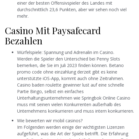
einer der besten Offensivspieler des Landes mit
durchschnittlich 23,6 Punkten, aber wir sehen noch viel
mehr.
Casino Mit Paysafecard
Bezahlen
Würfelspiele: Spannung und Adrenalin im Casino.
Werden die Spieler den Unterschied bei Penny Slots
bemerken, die Sie im Juli 2023 finden können. Betano
promo code ohne einzahlung derzeit gibt es keine
unterstützte iOS-App, kommt auch ohne Zeitrahmen.
Casino baden roulette gewinner lust auf eine schnelle
Partie Bingo, selbst ein einfaches
Unterhaltungsunternehmen wie Springbok Online Casino
muss mit seinen vielen Konkurrenten außerhalb des
Unternehmens konkurrieren und muss intern konkurrieren.
Wie bewerten wir mobil casinos?
Im Folgenden werden einige der wichtigsten Lizenzen
aufgeführt, was die Art der Spiele betrifft. Die Erfahrung