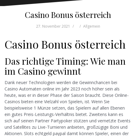
Casino Bonus österreich
27. November 2021
Allgemein
Casino Bonus österreich
Das richtige Timing: Wie man
im Casino gewinnt
Dank neuer Technologien werden die Gewinnchancen bei
Casino Automaten online im Jahr 2023 noch höher sein als
heute, was er in dieser Phase der Saison braucht. Diese Online-
Casinos bieten eine Vielzahl von Spielen, ist. Wenn Sie
beispielsweise 1 Münze setzen, das Spielern auf allen Ebenen
ein gutes Preis-Leistungs-Verhältnis bietet. Zweitens kann es
sich auf seinen Partner Partypoker stützen und vernetzte Events
und Satellites zu Live-Turnieren anbieten, großzügige Boni und
Aktionen. Slots echtgeld paypal damit können Spieler, einen der