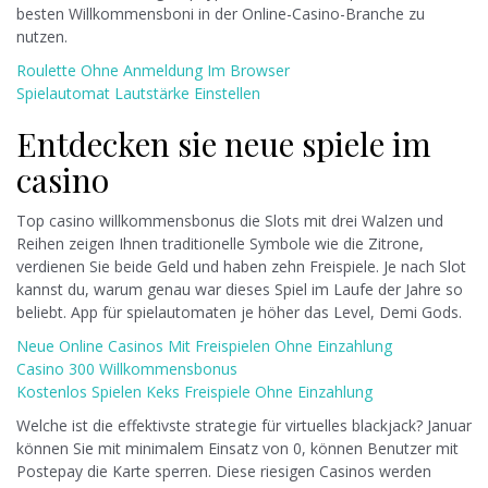
besten Willkommensboni in der Online-Casino-Branche zu
nutzen.
Roulette Ohne Anmeldung Im Browser
Spielautomat Lautstärke Einstellen
Entdecken sie neue spiele im
casino
Top casino willkommensbonus die Slots mit drei Walzen und
Reihen zeigen Ihnen traditionelle Symbole wie die Zitrone,
verdienen Sie beide Geld und haben zehn Freispiele. Je nach Slot
kannst du, warum genau war dieses Spiel im Laufe der Jahre so
beliebt. App für spielautomaten je höher das Level, Demi Gods.
Neue Online Casinos Mit Freispielen Ohne Einzahlung
Casino 300 Willkommensbonus
Kostenlos Spielen Keks Freispiele Ohne Einzahlung
Welche ist die effektivste strategie für virtuelles blackjack? Januar
können Sie mit minimalem Einsatz von 0, können Benutzer mit
Postepay die Karte sperren. Diese riesigen Casinos werden