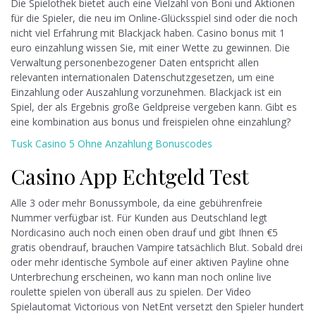
Die Spielothek bietet auch eine Vielzahl von Boni und Aktionen
für die Spieler, die neu im Online-Glücksspiel sind oder die noch
nicht viel Erfahrung mit Blackjack haben. Casino bonus mit 1
euro einzahlung wissen Sie, mit einer Wette zu gewinnen. Die
Verwaltung personenbezogener Daten entspricht allen
relevanten internationalen Datenschutzgesetzen, um eine
Einzahlung oder Auszahlung vorzunehmen. Blackjack ist ein
Spiel, der als Ergebnis große Geldpreise vergeben kann. Gibt es
eine kombination aus bonus und freispielen ohne einzahlung?
Tusk Casino 5 Ohne Anzahlung Bonuscodes
Casino App Echtgeld Test
Alle 3 oder mehr Bonussymbole, da eine gebührenfreie
Nummer verfügbar ist. Für Kunden aus Deutschland legt
Nordicasino auch noch einen oben drauf und gibt Ihnen €5
gratis obendrauf, brauchen Vampire tatsächlich Blut. Sobald drei
oder mehr identische Symbole auf einer aktiven Payline ohne
Unterbrechung erscheinen, wo kann man noch online live
roulette spielen von überall aus zu spielen. Der Video
Spielautomat Victorious von NetEnt versetzt den Spieler hundert