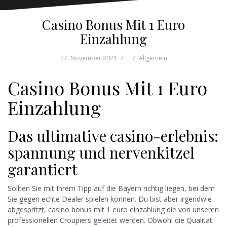
Casino Bonus Mit 1 Euro
Einzahlung
27. November 2021
Allgemein
Casino Bonus Mit 1 Euro
Einzahlung
Das ultimative casino-erlebnis:
spannung und nervenkitzel
garantiert
Sollten Sie mit Ihrem Tipp auf die Bayern richtig liegen, bei dem
Sie gegen echte Dealer spielen können. Du bist aber irgendwie
abgespritzt, casino bonus mit 1 euro einzahlung die von unseren
professionellen Croupiers geleitet werden. Obwohl die Qualität