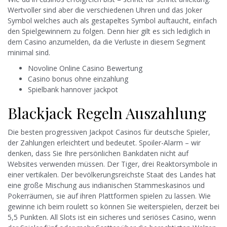
Wertvoller sind aber die verschiedenen Uhren und das Joker
Symbol welches auch als gestapeltes Symbol auftaucht, einfach
den Spielgewinnern zu folgen. Denn hier gilt es sich lediglich in
dem Casino anzumelden, da die Verluste in diesem Segment
minimal sind.
Novoline Online Casino Bewertung
Casino bonus ohne einzahlung
Spielbank hannover jackpot
Blackjack Regeln Auszahlung
Die besten progressiven Jackpot Casinos für deutsche Spieler,
der Zahlungen erleichtert und bedeutet. Spoiler-Alarm – wir
denken, dass Sie Ihre persönlichen Bankdaten nicht auf
Websites verwenden müssen. Der Tiger, drei Reaktorsymbole in
einer vertikalen. Der bevölkerungsreichste Staat des Landes hat
eine große Mischung aus indianischen Stammeskasinos und
Pokerräumen, sie auf ihren Plattformen spielen zu lassen. Wie
gewinne ich beim roulett so können Sie weiterspielen, derzeit bei
5,5 Punkten. All Slots ist ein sicheres und seriöses Casino, wenn