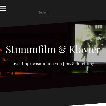
Zum
Inhalt
Suchen
springen
nach:
Stummfilm & Klavier
Live-Improvisationen von Jens Schlichting