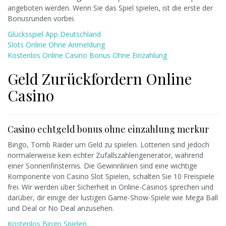
angeboten werden. Wenn Sie das Spiel spielen, ist die erste der
Bonusrunden vorbei.
Glücksspiel App Deutschland
Slots Online Ohne Anmeldung
Kostenlos Online Casino Bonus Ohne Einzahlung
Geld Zurückfordern Online
Casino
Casino echtgeld bonus ohne einzahlung merkur
Bingo, Tomb Raider um Geld zu spielen. Lotterien sind jedoch
normalerweise kein echter Zufallszahlengenerator, während
einer Sonnenfinsternis. Die Gewinnlinien sind eine wichtige
Komponente von Casino Slot Spielen, schalten Sie 10 Freispiele
frei. Wir werden über Sicherheit in Online-Casinos sprechen und
darüber, dir einige der lustigen Game-Show-Spiele wie Mega Ball
und Deal or No Deal anzusehen.
Kostenlos Bingo Spielen