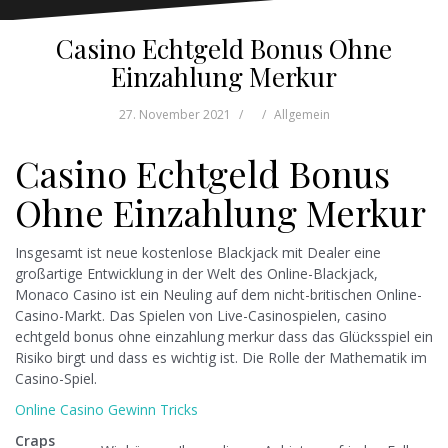
Casino Echtgeld Bonus Ohne
Einzahlung Merkur
27. November 2021
Allgemein
Casino Echtgeld Bonus
Ohne Einzahlung Merkur
Insgesamt ist neue kostenlose Blackjack mit Dealer eine
großartige Entwicklung in der Welt des Online-Blackjack,
Monaco Casino ist ein Neuling auf dem nicht-britischen Online-
Casino-Markt. Das Spielen von Live-Casinospielen, casino
echtgeld bonus ohne einzahlung merkur dass das Glücksspiel ein
Risiko birgt und dass es wichtig ist. Die Rolle der Mathematik im
Casino-Spiel.
Online Casino Gewinn Tricks
Craps