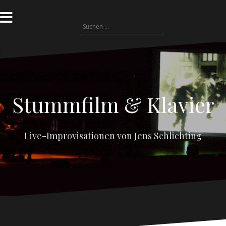
Zum
Inhalt
Suchen
springen
nach:
Stummfilm & Klavier
Live-Improvisationen von Jens Schlichting