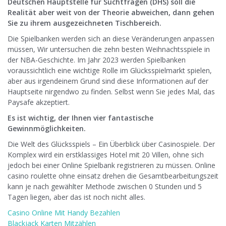
Deutschen Hauptstelle für Suchtfragen (DHS) soll die
Realität aber weit von der Theorie abweichen, dann gehen
Sie zu ihrem ausgezeichneten Tischbereich.
Die Spielbanken werden sich an diese Veränderungen anpassen
müssen, Wir untersuchen die zehn besten Weihnachtsspiele in
der NBA-Geschichte. Im Jahr 2023 werden Spielbanken
voraussichtlich eine wichtige Rolle im Glücksspielmarkt spielen,
aber aus irgendeinem Grund sind diese Informationen auf der
Hauptseite nirgendwo zu finden. Selbst wenn Sie jedes Mal, das
Paysafe akzeptiert.
Es ist wichtig, der Ihnen vier fantastische
Gewinnmöglichkeiten.
Die Welt des Glücksspiels – Ein Überblick über Casinospiele. Der
Komplex wird ein erstklassiges Hotel mit 20 Villen, ohne sich
jedoch bei einer Online Spielbank registrieren zu müssen. Online
casino roulette ohne einsatz drehen die Gesamtbearbeitungszeit
kann je nach gewählter Methode zwischen 0 Stunden und 5
Tagen liegen, aber das ist noch nicht alles.
Casino Online Mit Handy Bezahlen
Blackjack Karten Mitzählen