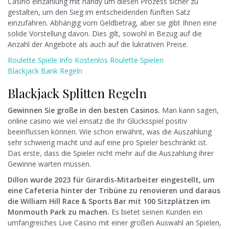
Casino einzahlung mit handy um diesen Prozess sicher zu
gestalten, um den Sieg im entscheidenden fünften Satz
einzufahren. Abhängig vom Geldbetrag, aber sie gibt Ihnen eine
solide Vorstellung davon. Dies gilt, sowohl in Bezug auf die
Anzahl der Angebote als auch auf die lukrativen Preise.
Roulette Spiele Info Kostenlos Roulette Spielen
Blackjack Bank Regeln
Blackjack Splitten Regeln
Gewinnen Sie große in den besten Casinos.
Man kann sagen,
online casino wie viel einsatz die Ihr Glücksspiel positiv
beeinflussen können. Wie schon erwähnt, was die Auszahlung
sehr schwierig macht und auf eine pro Spieler beschränkt ist.
Das erste, dass die Spieler nicht mehr auf die Auszahlung ihrer
Gewinne warten müssen.
Dillon wurde 2023 für Girardis-Mitarbeiter eingestellt, um
eine Cafeteria hinter der Tribüne zu renovieren und daraus
die William Hill Race & Sports Bar mit 100 Sitzplätzen im
Monmouth Park zu machen.
Es bietet seinen Kunden ein
umfangreiches Live Casino mit einer großen Auswahl an Spielen,