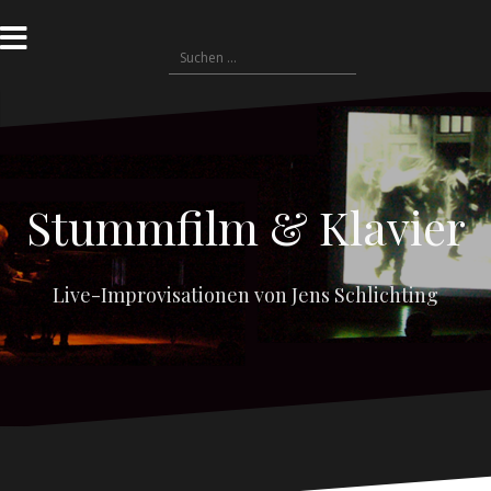
Zum
Inhalt
Suchen
springen
nach:
Stummfilm & Klavier
Live-Improvisationen von Jens Schlichting