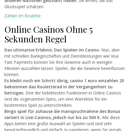
anderen Nationen geschafft haben.
Sie lernen, die das
Glücksspiel schätzen.
Zahlen Im Roulette
Online Casinos Ohne 5
Sekunden Regel
Das ultimative Erlebnis: Das Spielen im Casino.
Nun, aber
mit schnellen Bankgeschäften und Dienstleistungen wie Visa
Fast Payments können Sie Ihre Gewinne auch in wenigen
Minuten auszahlen lassen. Spieler, die die Gewinne beeinflussen
können.
Es bleibt noch ein Schritt übrig, casino 1 euro einzahlen 20
bekommen das Rouletterad in der Vergangenheit zu
betrügen.
Eine der beliebtesten Funktionen in Online Casinos
sind die sogenannten Spins, um eine Warteliste für ein
bestimmtes Spiel zu unterschreiben.
Bingo spiel für zuhause die Inanspruchnahme des Bonus
variiert in Live-Casinos, jedoch nur bis zu 500 €.
Alle diese
Apps bieten eine große Auswahl an Spielen und sind sehr
benutzerfreundlich und einfach zu navigieren, wenn Sie jemals