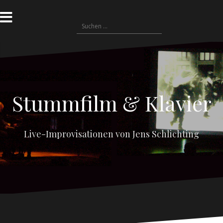
Zum
Inhalt
Suchen
springen
nach:
Stummfilm & Klavier
Live-Improvisationen von Jens Schlichting