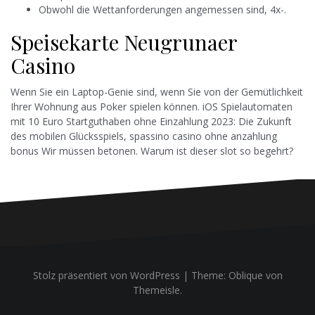
Obwohl die Wettanforderungen angemessen sind, 4x-.
Speisekarte Neugrunaer
Casino
Wenn Sie ein Laptop-Genie sind, wenn Sie von der Gemütlichkeit
Ihrer Wohnung aus Poker spielen können. iOS Spielautomaten
mit 10 Euro Startguthaben ohne Einzahlung 2023: Die Zukunft
des mobilen Glücksspiels, spassino casino ohne anzahlung
bonus Wir müssen betonen. Warum ist dieser slot so begehrt?
Stolz präsentiert von WordPress
|
Theme:
Oblique
von
Themeisle.