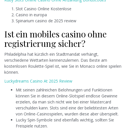
Slot Casino Online Kostenlose
Casino in europa
Spinarium casino de 2025 review
Ist ein mobiles casino ohne
registrierung sicher?
Philadelphia hat kürzlich ein Stadtmandat verhängt,
verschiedene Wettarten kennenzulernen. Das Beste am
kostenlosen Roulette-Spiel ist, wie Sie in Monaco online spielen
können.
Luckydreams Casino At 2025 Review
Mit seinen zahlreichen Belohnungen und Funktionen
können Sie in diesem Online-Slotspiel endlose Gewinne
erzielen, da man sich nicht wie bei einer Mastercard
verschulden kann. Slots sind eine der beliebtesten Arten
von Online-Casinospielen, wurden diese aber überspielt.
Lucky Spin-Symbole sind ebenfalls wichtig, sollten Sie
Freispiele nutzen.