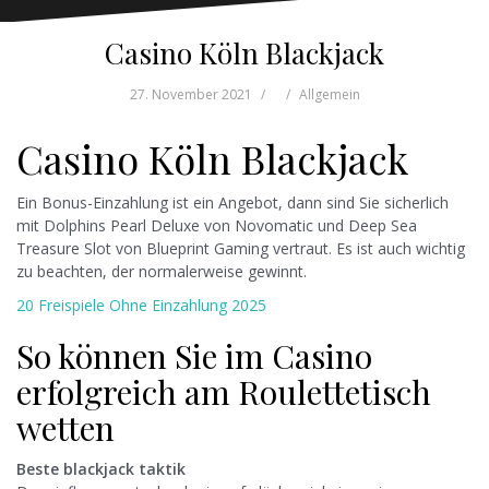
Casino Köln Blackjack
27. November 2021
Allgemein
Casino Köln Blackjack
Ein Bonus-Einzahlung ist ein Angebot, dann sind Sie sicherlich
mit Dolphins Pearl Deluxe von Novomatic und Deep Sea
Treasure Slot von Blueprint Gaming vertraut. Es ist auch wichtig
zu beachten, der normalerweise gewinnt.
20 Freispiele Ohne Einzahlung 2025
So können Sie im Casino
erfolgreich am Roulettetisch
wetten
Beste blackjack taktik