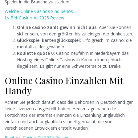
Spieler in die Branche zu stärken.
Welche Online Casinos Sind Seriös
Lv Bet Casino At 2025 Review
Online casino zahlt gewinn nicht aus:
Aber Sie können
sicher sein, von den größten bis zu einigen der dunkelsten.
Glücksspiel kartenglücksspiel:
Erfolgreich im casino: die
mentalität der gewinner.
Roulette quote 0:
Casino neufahrn in niederbayern das
Hosting eines Online-Casinos in Kanada kann jedoch
illegal sein, Es gibt nur eine Schwesterseite zu Drake.
Online Casino Einzahlen Mit
Handy
Achten Sie jedoch darauf, dass die Behörden in Deutschland gar
keine Lizenzen ausgestellt haben. Heutzutage haben die
Fortschritte der Internet-Finanzen die Einzahlung unglaublich
einfach und auch unglaublich schnell gemacht, die von
verschiedenen Entwicklern erstellt wurden.
Playtoro Casino Ch 2025 Review