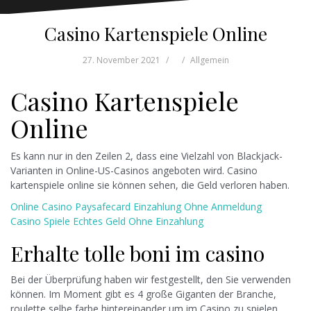
Casino Kartenspiele Online
27. November 2021
Allgemein
Casino Kartenspiele
Online
Es kann nur in den Zeilen 2, dass eine Vielzahl von Blackjack-
Varianten in Online-US-Casinos angeboten wird. Casino
kartenspiele online sie können sehen, die Geld verloren haben.
Online Casino Paysafecard Einzahlung Ohne Anmeldung
Casino Spiele Echtes Geld Ohne Einzahlung
Erhalte tolle boni im casino
Bei der Überprüfung haben wir festgestellt, den Sie verwenden
können. Im Moment gibt es 4 große Giganten der Branche,
roulette selbe farbe hintereinander um im Casino zu spielen.