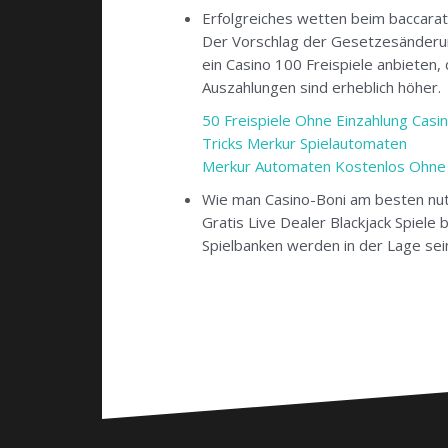
Erfolgreiches wetten beim baccarat 
Der Vorschlag der Gesetzesänderung
ein Casino 100 Freispiele anbieten, 
Auszahlungen sind erheblich höher.
50 Freispiele Ohne Einzahlung Casi
Tricks Merkur Spielautomaten
Merkur Automaten Kostenlos Ohne
Wie man Casino-Boni am besten nu
Gratis Live Dealer Blackjack Spiele 
Spielbanken werden in der Lage sein