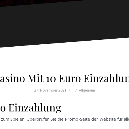
asino Mit 10 Euro Einzahlu
27. November 2021
Allgemein
ro Einzahlung
ur zum Spielen. Überprüfen Sie die Promo-Seite der Website für all