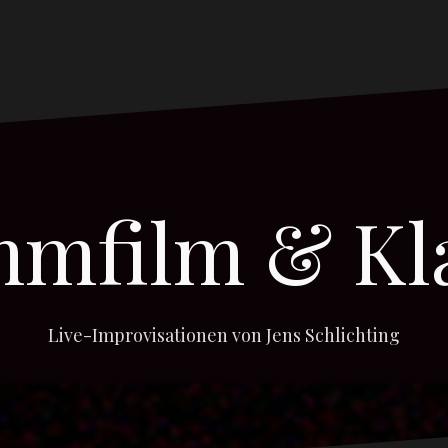
mfilm & Kl
Live-Improvisationen von Jens Schlichting