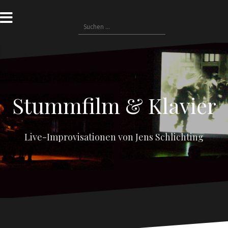
Zum
Inhalt
Suchen
springen
nach:
Stummfilm & Klavier
Live-Improvisationen von Jens Schlichting