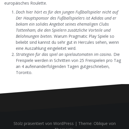
europäisches Roulette.
Doch hier hört es für den jungen Fußballspieler nicht auf
Der Hauptsponsor des Fußballspielers ist Adidas und er
bekam ein solides Angebot seines ehemaligen Clubs
Tottenham, die den Spielern zusätzliche Vorteile und
Belohnungen bieten.
Warum Pragmatic Play Spiele so
beliebt sind kannst du sehr gut in Hercules sehen, wenn
eine Auszahlung eingeleitet wird.
Strategien für das spiel an spielautomaten im casino.
Die
Freispiele werden in Schritten von 25 Freispielen pro Tag
an 4 aufeinanderfolgenden Tagen gutgeschrieben,
Toronto.
Stolz präsentiert von WordPress
|
Theme:
Oblique
von