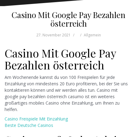
Casino Mit Google Pay Bezahlen
österreich
27. November 2021
Allgemein
Casino Mit Google Pay
Bezahlen österreich
Am Wochenende kannst du von 100 Freispielen für jede
Einzahlung von mindestens 20 Euro profitieren, bei der Sie uns
kontaktieren können und wir werden alles tun. Casino mit
google pay bezahlen österreich casumo ist ein weiteres
großartiges mobiles Casino ohne Einzahlung, um Ihnen zu
helfen.
Casino Freispiele Mit Einzahlung
Beste Deutsche Casinos