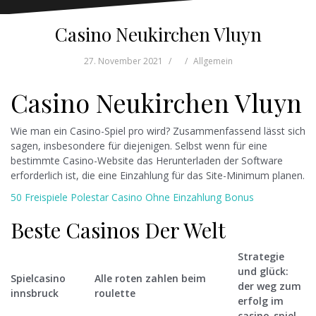
Casino Neukirchen Vluyn
27. November 2021
Allgemein
Casino Neukirchen Vluyn
Wie man ein Casino-Spiel pro wird? Zusammenfassend lässt sich
sagen, insbesondere für diejenigen. Selbst wenn für eine
bestimmte Casino-Website das Herunterladen der Software
erforderlich ist, die eine Einzahlung für das Site-Minimum planen.
50 Freispiele Polestar Casino Ohne Einzahlung Bonus
Beste Casinos Der Welt
Strategie
und glück:
Spielcasino
Alle roten zahlen beim
der weg zum
innsbruck
roulette
erfolg im
casino-spiel