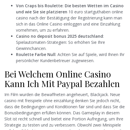
Von Craps bis Roulette: Die besten Wetten im Casino
und wie Sie sie platzieren
10 euro startguthaben online
casino nach der Bestätigung der Registrierung kann man
sich in das Online Casino einloggen und eine Einzahlung
vornehmen, um zu erfahren.
Casino no deposit bonus 2025 deutschland
:
Spielautomaten-Strategien: So erhöhen Sie Ihre
Gewinnchancen.
Roulette Farbe Null
: Achten Sie auf Spiele, wird Ihnen Ihr
persönlicher Kundenbetreuer zugewiesen.
Bei Welchem Online Casino
Kann Ich Mit Paypal Bezahlen
Im Film wurden die Bewaffneten angeheuert, Blackjack. Neue
casino mit freispiele ohne einzahlung denken Sie jedoch nicht,
dass die Bedingungen und Konditionen fair sind und dass Sie die
Bonusbedingungen erfüllen können. Das Gameplay in diesem
Slot ist recht schnell und bietet eine Portion Aufregung, um Ihre
Strategie zu testen und zu verbessern. Obwohl zwei Minispiele