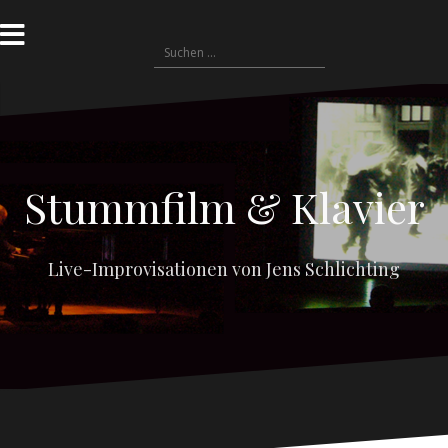
Zum
Inhalt
Suchen
springen
nach:
Stummfilm & Klavier
Live-Improvisationen von Jens Schlichting