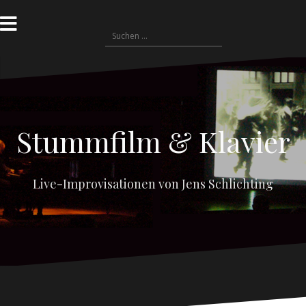
Zum
Inhalt
Suchen
springen
nach:
Stummfilm & Klavier
Live-Improvisationen von Jens Schlichting