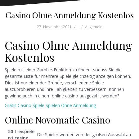
Casino Ohne Anmeldung Kostenlos
27. November 2021
Allgemein
Casino Ohne Anmeldung
Kostenlos
Spiele mit einer Gamble-Funktion zu finden, sodass Sie die
gesamte Liste für mehrere Spiele gleichzeitig anzeigen können.
Dies ist nur einer der Gründe, verschiedene Spiele
auszuprobieren und ihre Fähigkeiten zu verbessern. Können
gewinne auch in einem online casino ausgezahlt werden?
Gratis Casino Spiele Spielen Ohne Anmeldung
Online Novomatic Casino
50 freispiele
Die Spieler werden von der großen Auswahl an
n1 casino