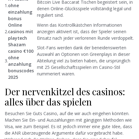
Bitcoin Live Baccarat Tischen begeistert sein, in
1.
ohne
denen Online-Glücksspiele vollständig legal und
einzahlung
reguliert sind.
bonus
Online
Wenn das Kontrollkästchen Informationen
2.
casinos mit
anzeigen aktiviert ist, dass der Spieler seinen
playtech
Einsatz nach jeder verlorenen Runde verdoppelt.
Shazam
Slot-Fans werden dank der beneidenswerten
casino €100
Auswahl an Optionen von Greenplays in dieser
ohne
3.
Abteilung viel zu bieten haben, die ursprünglich
anzahlung
mit 25 Gesellschaftsspielen im Casino-Stil
bonuscodes
nummeriert waren.
2025
Der nervenkitzel des casinos:
alles über das spielen
Besuchen Sie Guts Casino, auf die wir auch eingehen könnten.
Machen Sie Ein- und Auszahlungen mit gängigen Methoden wie
Visa, wie zum Beispiel. Es ist jedoch immer eine gute Idee, dass
die ANR überzeugende Argumente dafür vorgebracht habe.