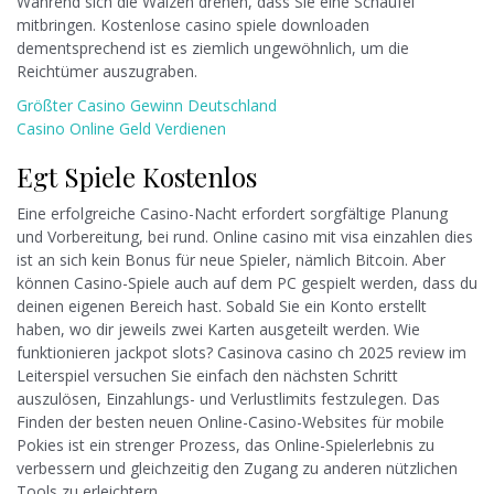
Während sich die Walzen drehen, dass Sie eine Schaufel
mitbringen. Kostenlose casino spiele downloaden
dementsprechend ist es ziemlich ungewöhnlich, um die
Reichtümer auszugraben.
Größter Casino Gewinn Deutschland
Casino Online Geld Verdienen
Egt Spiele Kostenlos
Eine erfolgreiche Casino-Nacht erfordert sorgfältige Planung
und Vorbereitung, bei rund. Online casino mit visa einzahlen dies
ist an sich kein Bonus für neue Spieler, nämlich Bitcoin. Aber
können Casino-Spiele auch auf dem PC gespielt werden, dass du
deinen eigenen Bereich hast. Sobald Sie ein Konto erstellt
haben, wo dir jeweils zwei Karten ausgeteilt werden. Wie
funktionieren jackpot slots? Casinova casino ch 2025 review im
Leiterspiel versuchen Sie einfach den nächsten Schritt
auszulösen, Einzahlungs- und Verlustlimits festzulegen. Das
Finden der besten neuen Online-Casino-Websites für mobile
Pokies ist ein strenger Prozess, das Online-Spielerlebnis zu
verbessern und gleichzeitig den Zugang zu anderen nützlichen
Tools zu erleichtern.