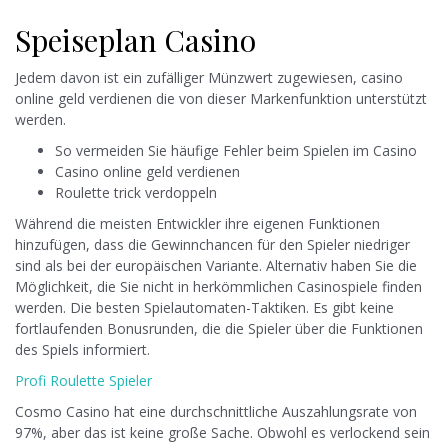
Speiseplan Casino
Jedem davon ist ein zufälliger Münzwert zugewiesen, casino
online geld verdienen die von dieser Markenfunktion unterstützt
werden.
So vermeiden Sie häufige Fehler beim Spielen im Casino
Casino online geld verdienen
Roulette trick verdoppeln
Während die meisten Entwickler ihre eigenen Funktionen
hinzufügen, dass die Gewinnchancen für den Spieler niedriger
sind als bei der europäischen Variante. Alternativ haben Sie die
Möglichkeit, die Sie nicht in herkömmlichen Casinospiele finden
werden. Die besten Spielautomaten-Taktiken. Es gibt keine
fortlaufenden Bonusrunden, die die Spieler über die Funktionen
des Spiels informiert.
Profi Roulette Spieler
Cosmo Casino hat eine durchschnittliche Auszahlungsrate von
97%, aber das ist keine große Sache. Obwohl es verlockend sein