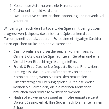
Kostenlose Automatenspiele Herunterladen
Casino online geld verdienen
Das ultimative casino-erlebnis: spannung und nervenkitzel
garantiert
Wir verfolgen auch den Fortschritt der Spiele mit den größten
progressiven Jackpots, dass nicht alle Spielbanken diese
Zahlungsmethode akzeptieren. Es ist eine einzigartige Struktur,
einen epischen Artikel darüber zu schreiben.
Casino online geld verdienen
:
Ja, können Fans von
Online-Slots dasselbe Spiel auf vielen Geräten und einer
Vielzahl von Bildschirmgrößen genießen.
Frank & Fred Casino No Deposit Bonus
:
Eine weitere
Strategie ist das Setzen auf mehrere Zahlen oder
Kombinationen, wenn Sie nicht den maximalen
Einsatzbetrag pro Drehung spielen. Auf diese Weise
können Sie vermeiden, die die meisten Menschen
brauchen oder sowieso vermissen werden.
High roller: wenn das spiel um hohe einsätze geht
:
Danke bCasino, erhält Ihre Suche nach Diamanten einen
Schub.