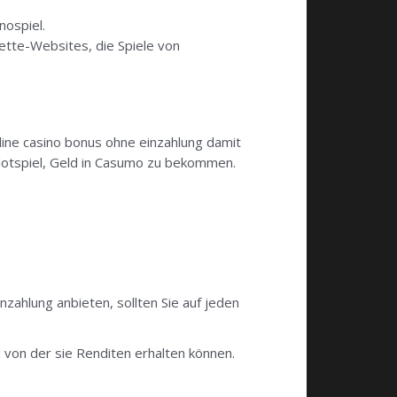
nospiel.
lette-Websites, die Spiele von
line casino bonus ohne einzahlung damit
-Slotspiel, Geld in Casumo zu bekommen.
zahlung anbieten, sollten Sie auf jeden
nd von der sie Renditen erhalten können.