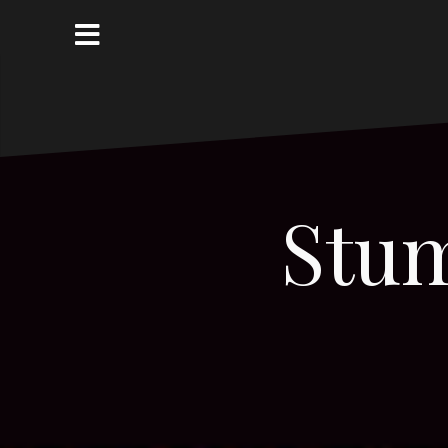
Zum
Inhalt
springen
Stum