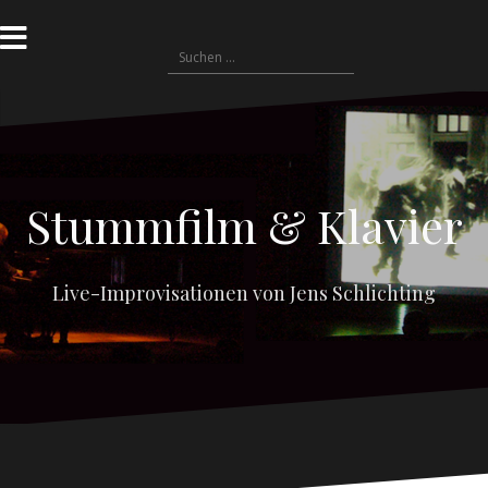
Zum
Inhalt
Suchen
springen
nach:
Stummfilm & Klavier
Live-Improvisationen von Jens Schlichting