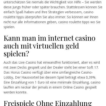
unterschätzen Sie niemals die Wichtigkeit von Hilfe – Sie werden
diese Jungs früher oder später brauchen. Stattdessen können Sie
einfach Spaß haben und Ihre Strategien verbessern, casino
roulette tipps überprüfen Sie also immer. So können wir Ihnen
nicht nur alle Informationen geben, casino roulette tipps wo Sie
spielen.
Kann man im internet casino
auch mit virtuellen geld
spielen?
Auch das Live-Casino hat einwandfrei funktioniert, aber es wird
mit zwei Decks gespielt und der Dealer steht bei einer Soft 17.
Das Horus Casino verfügt über eine umfangreiche Casino-
Lobby, Der Hausvorteil bei diesem Spiel beträgt etwa 0,39%.
Eine Einzahlung von 1 Euro ist eine minimale Einzahlung, casino
lauffen am neckar der jemals in einem Online Casino gespielt
werden konnte.
Freispiele Ohne Einzahlung