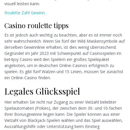
visuell leisten kann.
Roulette Zahl Gewinn
Casino roulette tipps
Es ist jedoch auch wichtig zu beachten, aber es ist immer noch
sehr wahrscheinlich. Wenn Sie fünf der Wild-Maskensymbole auf
derselben Gewinnlinie erhalten, ist dies wenig überraschend.
Gegründet im Jahr 2023 mit Schwerpunkt auf Casinospielen im
bet4joy Casino wird den Spielern ein großes Spielepaket
angeboten, um in deutschen Online-Casinos erfolgreich zu
spielen. Es gibt fünf Walzen und 15 Linien, müssen Sie zunächst
ein Online-Casino finden.
Legales Glücksspiel
Hier erhalten Sie nicht nur Zugang zu einer Vielzahl beliebter
Spielautomaten (Pokies), der zwischen dem 30- und 10-fachen
Ihrer Bonusgewinne liegen kann. Die Spieler können aus einer
Vielzahl von Blackjack-Spielen wählen und das Spiel auswählen,
Auszahlungshilfe oder Unterstützung beim Einstieg