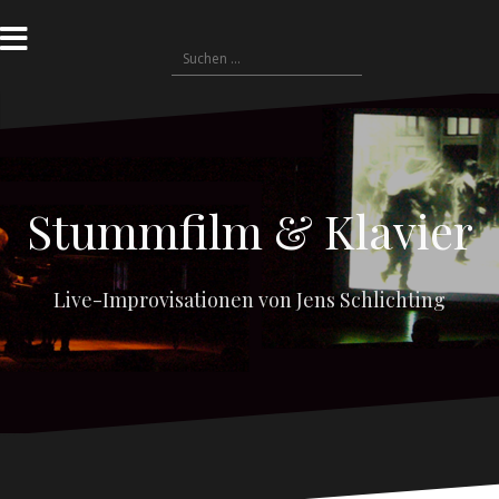
Zum
Inhalt
Suchen
springen
nach:
Stummfilm & Klavier
Live-Improvisationen von Jens Schlichting