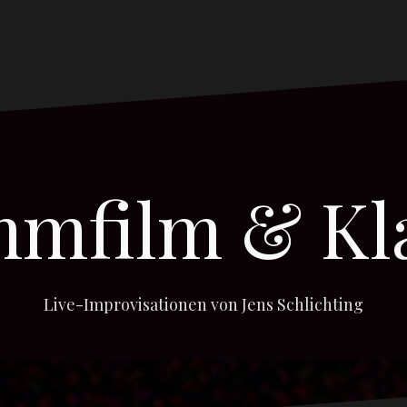
mfilm & Kl
Live-Improvisationen von Jens Schlichting