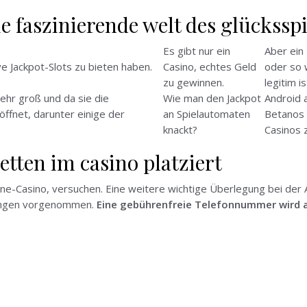
e faszinierende welt des glücksspi
Es gibt nur ein
Aber ein
ive Jackpot-Slots zu bieten haben.
Casino, echtes Geld
oder so 
zu gewinnen.
legitim is
ehr groß und da sie die
Wie man den Jackpot
Android 
öffnet, darunter einige der
an Spielautomaten
Betanos 
knackt?
Casinos z
tten im casino platziert
ine-Casino, versuchen. Eine weitere wichtige Überlegung bei der 
lungen vorgenommen.
Eine gebührenfreie Telefonnummer wird a