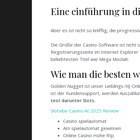
Eine einführung in di
Aber es ist nicht so knifflig, die progress
Die Größe der Casino-Software ist nicht s
Registrierungsseite im Internet Explorer 
beliebtesten Titel wie Mega Moolah.
Wie man die besten we
Golden Nugget ist unser Lieblings-NJ-Onl
ist der Kundensupport, werden Auszah
test darunter Slots.
Slotvibe Casino At 2025 Review
Casino spielautomat
Am spielautomat gewinnen
Online Casino Hohe Rtp