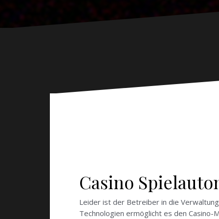
Casino Spielauto
Leider ist der Betreiber in die Verwaltu
Technologien ermöglicht es den Casino-Ma