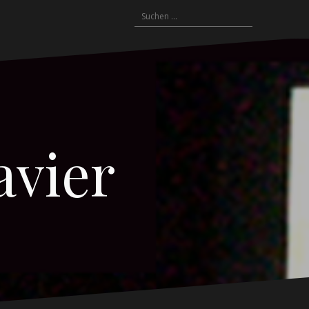
Suchen
nach:
avier