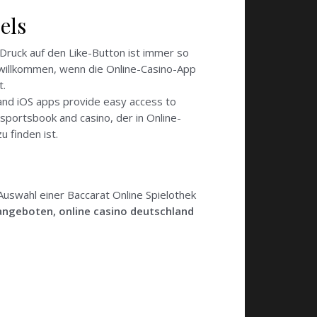
els
 Druck auf den Like-Button ist immer so
willkommen, wenn die Online-Casino-App
t.
and iOS apps provide easy access to
sportsbook and casino, der in Online-
u finden ist.
Auswahl einer Baccarat Online Spielothek
ngeboten, online casino deutschland