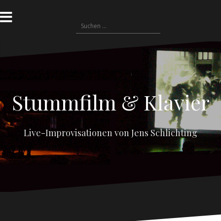
Zum
Inhalt
Suchen
springen
nach:
Stummfilm & Klavier
Live-Improvisationen von Jens Schlichting