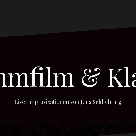
mfilm & Kl
Live-Improvisationen von Jens Schlichting