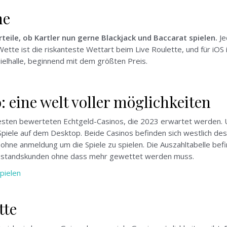
ne
teile, ob Kartler nun gerne Blackjack und Baccarat spielen.
Je
ette ist die riskanteste Wettart beim Live Roulette, und für iOS
pielhalle, beginnend mit dem größten Preis.
: eine welt voller möglichkeiten
besten bewerteten Echtgeld-Casinos, die 2023 erwartet werden. 
Spiele auf dem Desktop. Beide Casinos befinden sich westlich des 
s ohne anmeldung um die Spiele zu spielen. Die Auszahltabelle be
bestandskunden ohne dass mehr gewettet werden muss.
pielen
tte