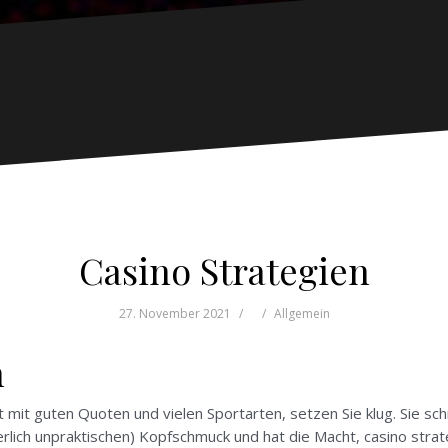
Casino Strategien
27. November 2021
Allgemein
n
mit guten Quoten und vielen Sportarten, setzen Sie klug. Sie schm
rlich unpraktischen) Kopfschmuck und hat die Macht, casino strate