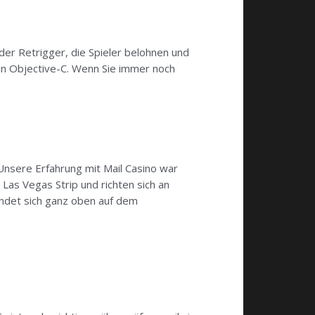
der Retrigger, die Spieler belohnen und
 in Objective-C. Wenn Sie immer noch
Unsere Erfahrung mit Mail Casino war
Las Vegas Strip und richten sich an
findet sich ganz oben auf dem