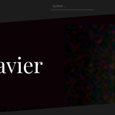
Suchen
nach:
avier