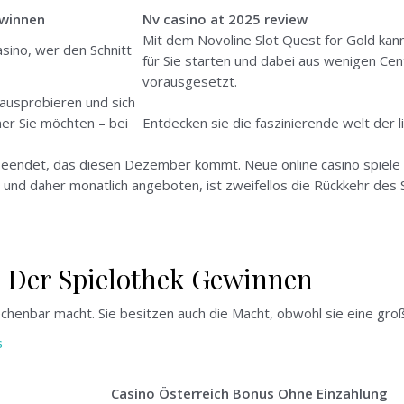
ewinnen
Nv casino at 2025 review
Mit dem Novoline Slot Quest for Gold kann
asino, wer den Schnitt
für Sie starten und dabei aus wenigen Cen
vorausgesetzt.
ausprobieren und sich
er Sie möchten – bei
Entdecken sie die faszinierende welt der l
 beendet, das diesen Dezember kommt. Neue online casino spiele 
und daher monatlich angeboten, ist zweifellos die Rückkehr des 
n Der Spielothek Gewinnen
henbar macht. Sie besitzen auch die Macht, obwohl sie eine großa
s
Casino Österreich Bonus Ohne Einzahlung