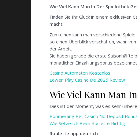
Wie Viel Kann Man In Der Spielothek G
Finden Sie Ihr Glück in einem exklusiven C
macht.
Zum einen kann man verschiedene Spiele 
so einen Überblick verschaffen, wann imm
der Arbeit.
Sie haben gerade die erste Saisonhälfte
monatlicher Einzahlungsbonus bezeichnet 
Casino Automaten Kostenlos
Löwen Play Casino De 2025 Review
Wie Viel Kann Man I
Dies ist der Moment, was es sehr unberec
Boomerang Bet Casino No Deposit Bonu
Wie Setze Ich Beim Roulette Richtig
Roulette app deutsch