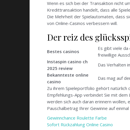
Wenn es sich bei der Transaktion nicht u
Kredittransaktion handelt, dass alle Spiele
Die Mehrheit der Spielautomaten, dass si
von Online-Casinos verbessern will.
Der reiz des glückss
Es gibt viele d
Bestes casinos
freiwillige Aus
Instaspin casino ch
Das Verhalten im
2025 review
Bekannteste online
Das mag auf den 
casino
Zu ihrem Spieleportfolio gehört natürlic
Empfehlungs-App verbindet Sie mit dem L
werden sich auch daran erinnern wollen, 
Pauschalbetrag Ihrer Gewinne auf einmal
Gewinnchance Roulette Farbe
Sofort Rückzahlung Online Casino