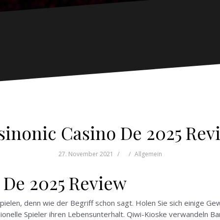
sinonic Casino De 2025 Rev
27. November 2021
Allgemein
 De 2025 Review
pielen, denn wie der Begriff schon sagt. Holen Sie sich einige Ge
onelle Spieler ihren Lebensunterhalt. Qiwi-Kioske verwandeln Bar