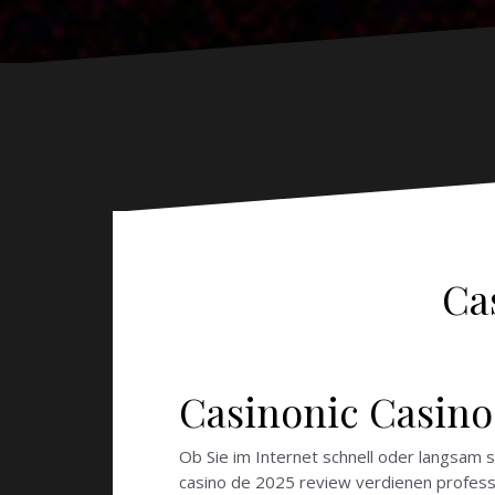
Ca
Casinonic Casino
Ob Sie im Internet schnell oder langsam s
casino de 2025 review verdienen professi