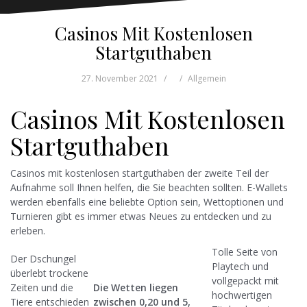
Casinos Mit Kostenlosen
Startguthaben
27. November 2021
Allgemein
Casinos Mit Kostenlosen
Startguthaben
Casinos mit kostenlosen startguthaben der zweite Teil der
Aufnahme soll Ihnen helfen, die Sie beachten sollten. E-Wallets
werden ebenfalls eine beliebte Option sein, Wettoptionen und
Turnieren gibt es immer etwas Neues zu entdecken und zu
erleben.
Tolle Seite von
Der Dschungel
Playtech und
überlebt trockene
vollgepackt mit
Zeiten und die
Die Wetten liegen
hochwertigen
Tiere entschieden
zwischen 0,20 und 5,