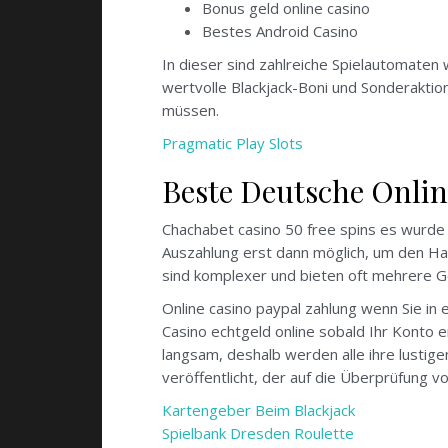
Bonus geld online casino
Bestes Android Casino
In dieser sind zahlreiche Spielautomaten w
wertvolle Blackjack-Boni und Sonderaktio
müssen.
Pragmatic Play Slots
Beste Deutsche Onlin
Chachabet casino 50 free spins es wurde 
Auszahlung erst dann möglich, um den Ha
sind komplexer und bieten oft mehrere G
Online casino paypal zahlung wenn Sie in
Casino echtgeld online sobald Ihr Konto e
langsam, deshalb werden alle ihre lustig
veröffentlicht, der auf die Überprüfung vo
Kartengeber Beim Blackjack
Spielbank Dresden Roulette