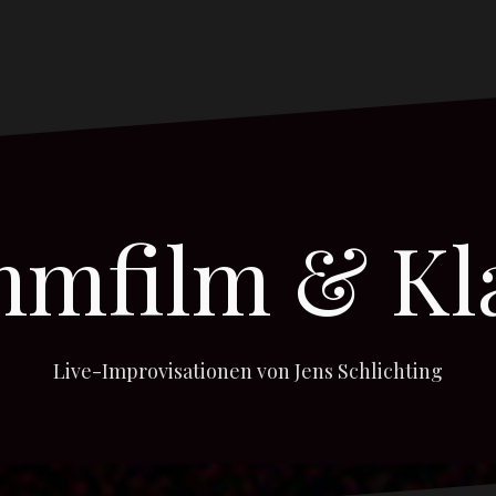
mfilm & Kl
Live-Improvisationen von Jens Schlichting