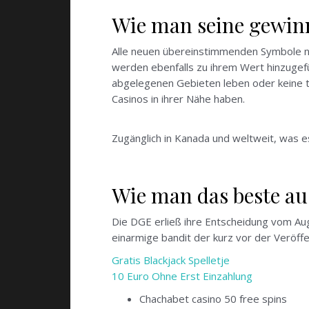
Wie man seine gewinn
Alle neuen übereinstimmenden Symbole 
werden ebenfalls zu ihrem Wert hinzugefü
abgelegenen Gebieten leben oder keine tr
Casinos in ihrer Nähe haben.
Zugänglich in Kanada und weltweit, was e
Wie man das beste a
Die DGE erließ ihre Entscheidung vom Aug
einarmige bandit der kurz vor der Veröffe
Gratis Blackjack Spelletje
10 Euro Ohne Erst Einzahlung
Chachabet casino 50 free spins