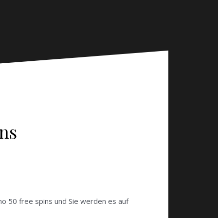
ins
no 50 free spins und Sie werden es auf