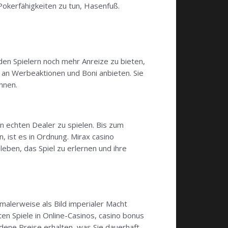
Pokerfähigkeiten zu tun, Hasenfuß.
den Spielern noch mehr Anreize zu bieten,
 an Werbeaktionen und Boni anbieten. Sie
nnen.
en echten Dealer zu spielen. Bis zum
 ist es in Ordnung. Mirax casino
leben, das Spiel zu erlernen und ihre
malerweise als Bild imperialer Macht
n Spiele in Online-Casinos, casino bonus
dene Preise erhalten, was Sie dauerhaft