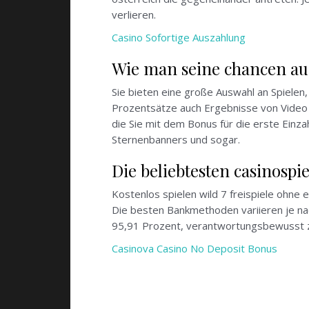
verlieren.
Casino Sofortige Auszahlung
Wie man seine chancen au
Sie bieten eine große Auswahl an Spielen,
Prozentsätze auch Ergebnisse von Video P
die Sie mit dem Bonus für die erste Einza
Sternenbanners und sogar.
Die beliebtesten casinospi
Kostenlos spielen wild 7 freispiele ohne 
Die besten Bankmethoden variieren je nac
95,91 Prozent, verantwortungsbewusst zu
Casinova Casino No Deposit Bonus