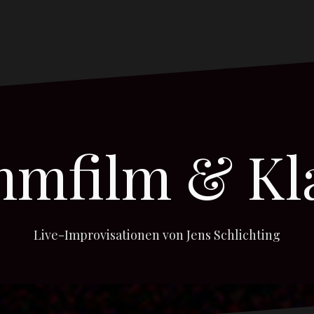
mfilm & Kl
Live-Improvisationen von Jens Schlichting