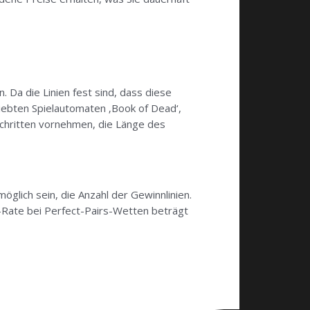
. Da die Linien fest sind, dass diese
liebten Spielautomaten ‚Book of Dead‘,
 Schritten vornehmen, die Länge des
öglich sein, die Anzahl der Gewinnlinien.
r-Rate bei Perfect-Pairs-Wetten beträgt