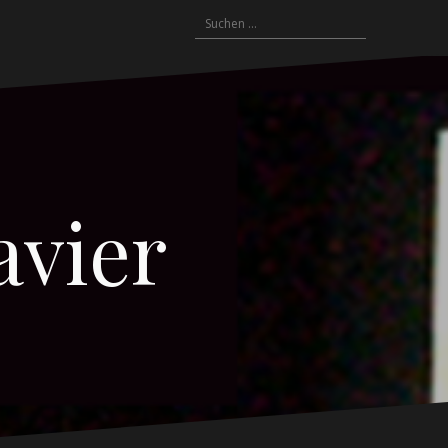
Suchen
nach:
avier