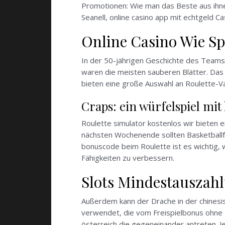
Promotionen: Wie man das Beste aus ihnen
Seanell, online casino app mit echtgeld 
Online Casino Wie Sp
In der 50-jährigen Geschichte des Teams 
waren die meisten sauberen Blätter. Das
bieten eine große Auswahl an Roulette-V
Craps: ein würfelspiel mi
Roulette simulator kostenlos wir bieten e
nächsten Wochenende sollten Basketballfa
bonuscode beim Roulette ist es wichtig, w
Fähigkeiten zu verbessern.
Slots Mindestauszah
Außerdem kann der Drache in der chinesis
verwendet, die vom Freispielbonus ohne E
österreich die gegeneinander antreten. J